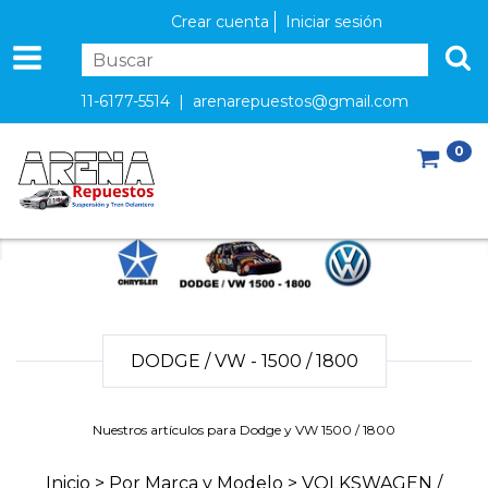
Crear cuenta
Iniciar sesión
11-6177-5514 |
arenarepuestos@gmail.com
0
DODGE / VW - 1500 / 1800
Nuestros artículos para Dodge y VW 1500 / 1800
Inicio
>
Por Marca y Modelo
>
VOLKSWAGEN /