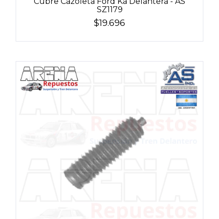
Cubre Cazoleta Ford Ka Delantera - AS
SZ1179
$19.696