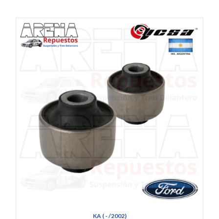
KA ( - /2002)