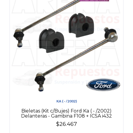
KA ( - /2002)
Bieletas (Kit c/Bujes) Ford Ka ( - /2002)
Delanteras - Gambina F108 + ICSA i432
$26.467