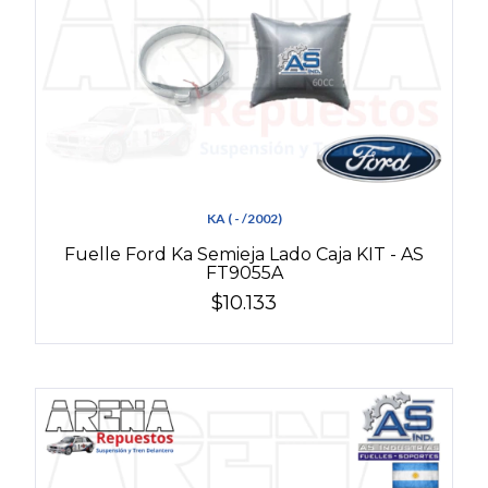
KA ( - /2002)
Fuelle Ford Ka Semieja Lado Caja KIT - AS
FT9055A
$10.133