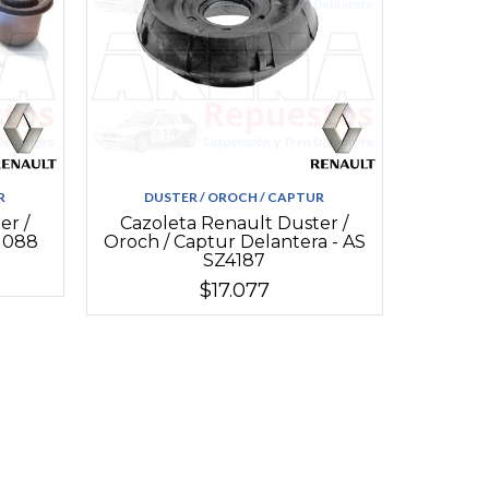
R
DUSTER / OROCH / CAPTUR
er /
Cazoleta Renault Duster /
i1088
Oroch / Captur Delantera - AS
SZ4187
$17.077