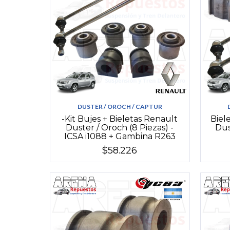
DUSTER / OROCH / CAPTUR
-Kit Bujes + Bieletas Renault
Biel
Duster / Oroch (8 Piezas) -
Dus
ICSA i1088 + Gambina R263
$58.226