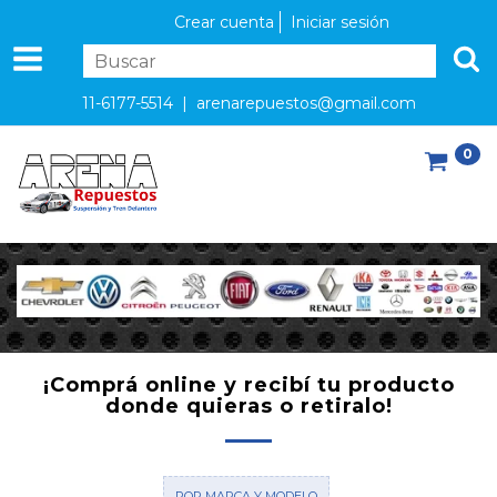
Crear cuenta
Iniciar sesión
11-6177-5514 |
arenarepuestos@gmail.com
0
¡Comprá online y recibí tu producto
donde quieras o retiralo!
POR MARCA Y MODELO