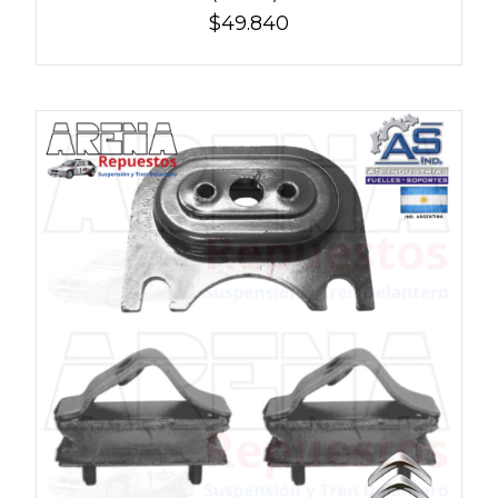
$49.840